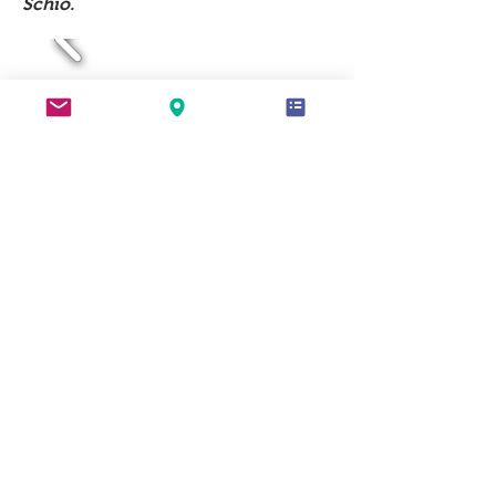
Schio.
© 2023 by Name of Site.
Proudly created with
Wix.com